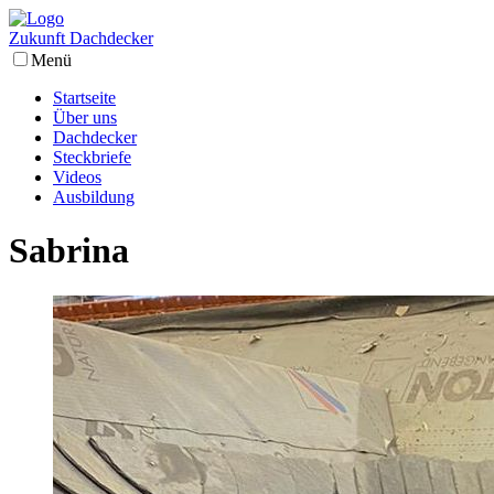
Z
ukunft
D
achdecker
Menü
Startseite
Über uns
Dachdecker
Steckbriefe
Videos
Ausbildung
Sabrina