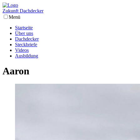
Z
ukunft
D
achdecker
Menü
Startseite
Über uns
Dachdecker
Steckbriefe
Videos
Ausbildung
Aaron